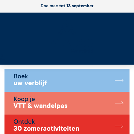
Doe mee
tot 13 september
Live
Boek
uw verblijf
Koop je
VTT & wandelpas
Ontdek
30 zomeractiviteiten