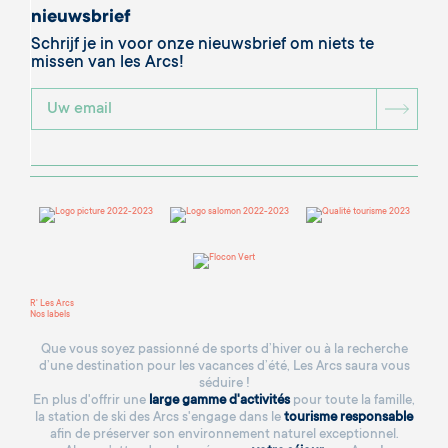
nieuwsbrief
Schrijf je in voor onze nieuwsbrief om niets te
missen van les Arcs!
BOU
R' Les Arcs
Nos labels
Que vous soyez passionné de sports d’hiver ou à la recherche
d’une destination pour les vacances d’été, Les Arcs saura vous
séduire !
En plus d'offrir une
large gamme d'activités
pour toute la famille,
la station de ski des Arcs s'engage dans le
tourisme responsable
afin de préserver son environnement naturel exceptionnel.