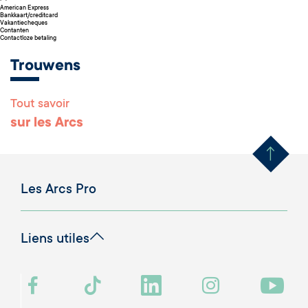
American Express
Bankkaart/creditcard
Vakantiecheques
Contanten
Contactloze betaling
Trouwens
Tout savoir
Remonter en haut 
sur les Arcs
Les Arcs Pro
Liens utiles