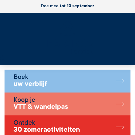
Doe mee
tot 13 september
Live
Boek
uw verblijf
Koop je
VTT & wandelpas
Ontdek
30 zomeractiviteiten