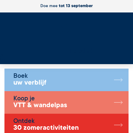
Doe mee
tot 13 september
Live
Boek
uw verblijf
Koop je
VTT & wandelpas
Ontdek
30 zomeractiviteiten