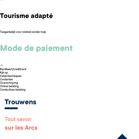
Tourisme adapté
Toegankelijk voor rolstoel zonder hulp
Mode de paiement
Bankkaart/creditcard
Kijk op
Vakantiecheques
Contanten
Overschrijving
Online betaling
Contactloze betaling
Trouwens
Tout savoir
Remonter en haut 
sur les Arcs