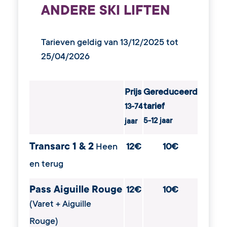
ANDERE SKI LIFTEN
Tarieven geldig van 13/12/2025 tot
25/04/2026
Prijs
Gereduceerd
tarief
13-74
5-12 jaar
jaar
Transarc 1 & 2
Heen
12€
10€
en terug
Pass Aiguille Rouge
12€
10€
(Varet + Aiguille
Rouge)