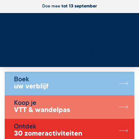
Doe mee
tot 13 september
Live
Boek
uw verblijf
Koop je
VTT & wandelpas
Ontdek
30 zomeractiviteiten