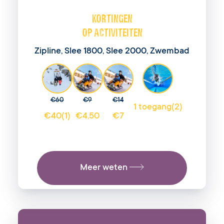
KORTINGEN
OP ACTIVITEITEN
Zipline, Slee 1800, Slee 2000, Zwembad
€60
€9
€14
1 toegang(2)
€40(1)
€4,50
€7
Meer weten