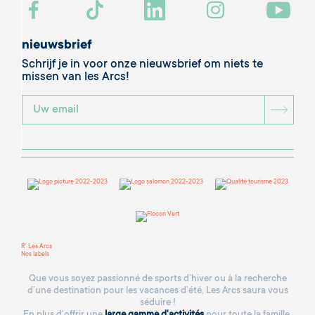
nieuwsbrief
Schrijf je in voor onze nieuwsbrief om niets te
missen van les Arcs!
BOU
R' Les Arcs
Nos labels
Que vous soyez passionné de sports d’hiver ou à la recherche
d’une destination pour les vacances d’été, Les Arcs saura vous
séduire !
En plus d'offrir une
large gamme d'activités
pour toute la famille,