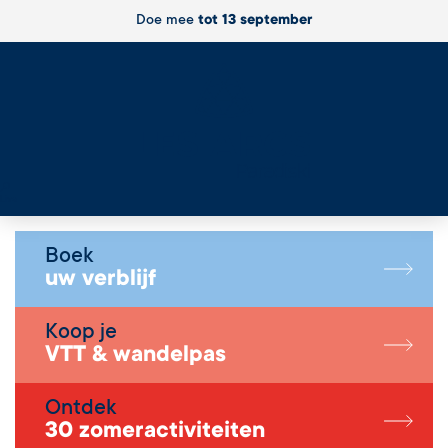
Doe mee
tot 13 september
Live
Boek
uw verblijf
Koop je
VTT & wandelpas
Ontdek
30 zomeractiviteiten