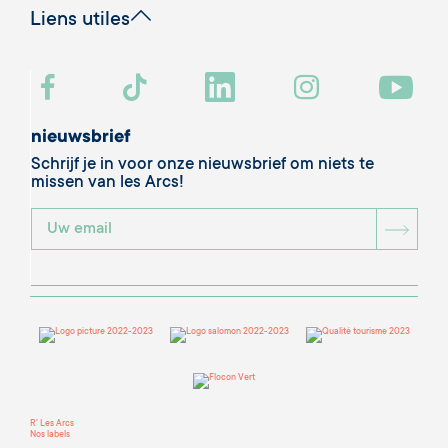
Liens utiles
nieuwsbrief
Schrijf je in voor onze nieuwsbrief om niets te
missen van les Arcs!
BOU
R' Les Arcs
Nos labels