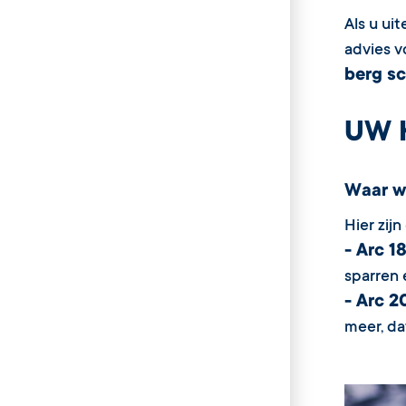
Als u ui
advies v
berg s
UW 
Waar w
Hier zij
- Arc 1
sparren 
- Arc 
meer, da