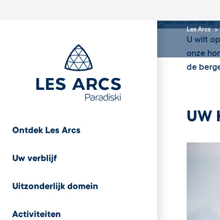
uw h
Les Arcs
U wilt o
onze hon
de berge
UW 
Ontdek Les Arcs
Uw verblijf
Uitzonderlijk domein
Activiteiten