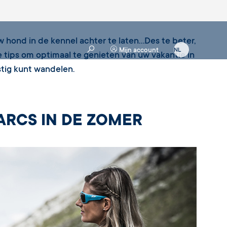
w hond in de kennel achter te laten…Des te beter,
Mijn account
 tips om optimaal te genieten van uw vakantie in
stig kunt wandelen.
RCS IN DE ZOMER