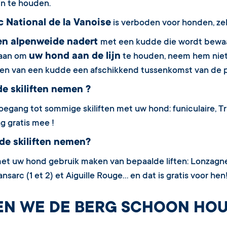
ijn te houden.
c National de la Vanoise
is verboden voor honden, zelf
een alpenweide nadert
met een kudde die wordt bewaa
uw hond aan de lijn
 aan om
te houden, neem hem niet 
en van een kudde een afschikkend tussenkomst van de p
de skiliften nemen ?
oegang tot sommige skiliften met uw hond: funiculaire, Tr
 gratis mee !
de skiliften nemen?
et uw hond gebruik maken van bepaalde liften: Lonzagne, Ca
nsarc (1 et 2) et Aiguille Rouge… en dat is gratis voor hen
EN WE DE BERG SCHOON HO