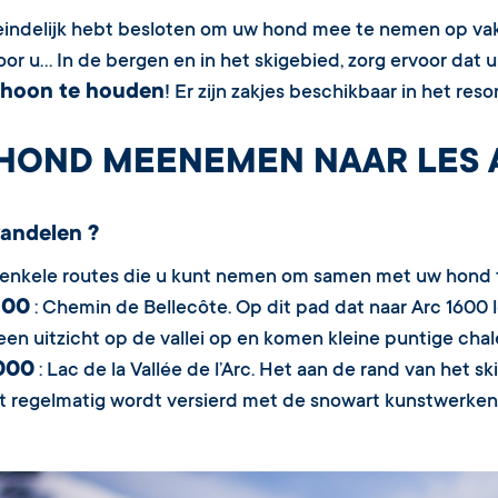
teindelijk hebt besloten om uw hond mee te nemen op vak
oor u… In de bergen en in het skigebied, zorg ervoor da
choon te houden
! Er zijn zakjes beschikbaar in het reso
HOND MEENEMEN NAAR LES A
andelen ?
n enkele routes die u kunt nemen om samen met uw hond 
800
: Chemin de Bellecôte. Op dit pad dat naar Arc 1600
een uitzicht op de vallei op en komen kleine puntige ch
2000
: Lac de la Vallée de l’Arc. Het aan de rand van het 
t regelmatig wordt versierd met de snowart kunstwerken