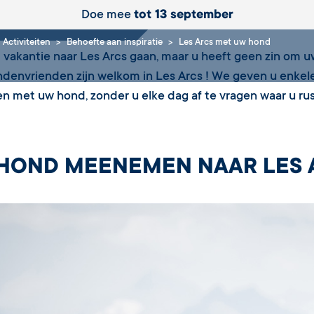
ond
Doe mee
tot 13 september
Activiteiten
Behoefte aan inspiratie
Les Arcs met uw hond
p vakantie naar Les Arcs gaan, maar u heeft geen zin om u
denvrienden zijn welkom in Les Arcs ! We geven u enkele
n met uw hond, zonder u elke dag af te vragen waar u ru
HOND MEENEMEN NAAR LES A