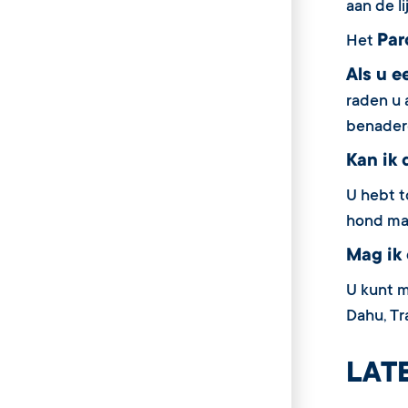
aan de l
Par
Het
Als u 
raden u
benader
Kan ik 
U hebt t
hond mag
Mag ik 
U kunt m
Dahu, Tra
LAT