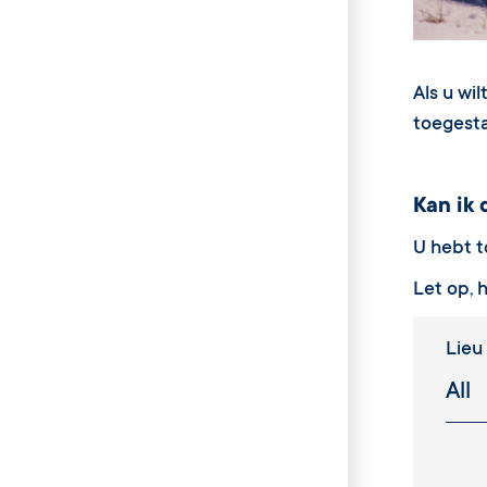
Als u wi
toegesta
Kan ik 
U hebt t
Let op, 
Lieu
Cris