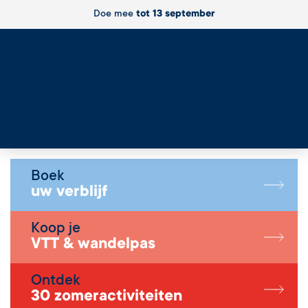
Doe mee
tot 13 september
Live
Boek
uw verblijf
Koop je
VTT & wandelpas
Ontdek
30 zomeractiviteiten