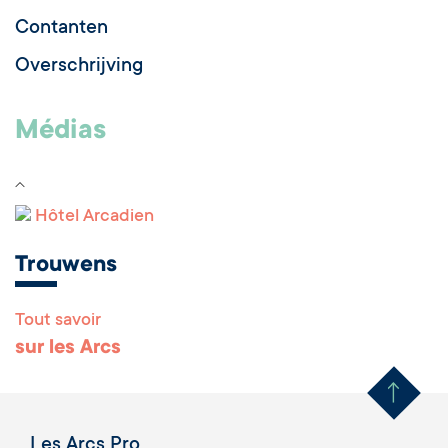
Contanten
Overschrijving
Médias
Hôtel Arcadien
Trouwens
Tout savoir
Remonter en haut 
sur les Arcs
Les Arcs Pro