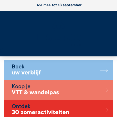
Doe mee
tot 13 september
Live
Boek
uw verblijf
Koop je
VTT & wandelpas
Ontdek
30 zomeractiviteiten