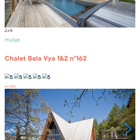
x 12
Huisje
Chalet Bela Vya 1&2 n°162
Arc 1600