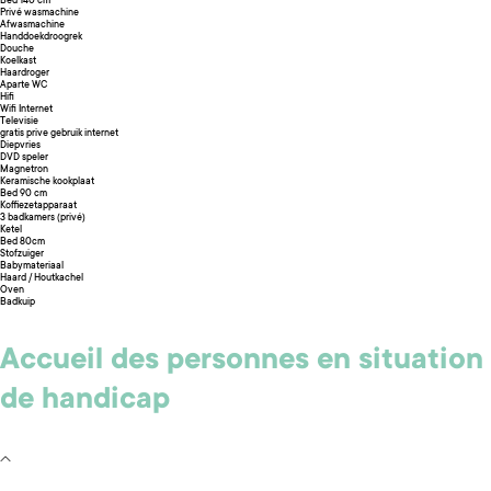
Bed 140 cm
Privé wasmachine
Afwasmachine
Handdoekdroogrek
Douche
Koelkast
Haardroger
Aparte WC
Hifi
Wifi Internet
Televisie
gratis prive gebruik internet
Diepvries
DVD speler
Magnetron
Keramische kookplaat
Bed 90 cm
Koffiezetapparaat
3 badkamers (privé)
Ketel
Bed 80cm
Stofzuiger
Babymateriaal
Haard / Houtkachel
Oven
Badkuip
Accueil des personnes en situation
de handicap