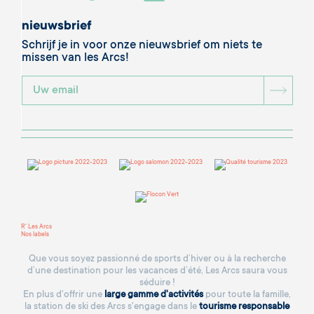
nieuwsbrief
Schrijf je in voor onze nieuwsbrief om niets te
missen van les Arcs!
BOU
R' Les Arcs
Nos labels
Que vous soyez passionné de sports d’hiver ou à la recherche
d’une destination pour les vacances d’été, Les Arcs saura vous
séduire !
En plus d'offrir une
large gamme d'activités
pour toute la famille,
la station de ski des Arcs s'engage dans le
tourisme responsable