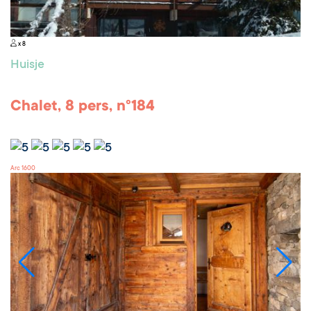
x 8
Huisje
Chalet, 8 pers, n°184
Arc 1600