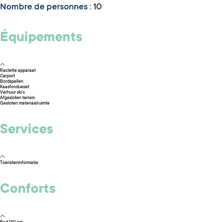
Nombre de personnes : 10
Équipements
Raclette apparaat
Carport
Bordspellen
Kaasfondueset
Verhuur ski’s
Afgesloten terrein
Gesloten materiaalruimte
Services
Toeristeninformatie
Conforts