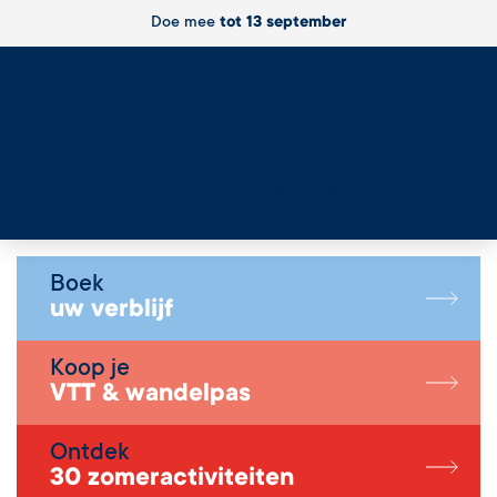
Doe mee
tot 13 september
Live
Boek
uw verblijf
Koop je
VTT & wandelpas
Ontdek
30 zomeractiviteiten