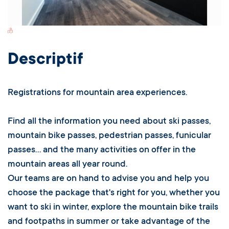
Sales office : Arc 2000
Registrations for mountain area experiences.
Les Gentianes - Place Olympique
Arc 2000
73700
Les Arcs
04 79 04 25 03
Contacter par email