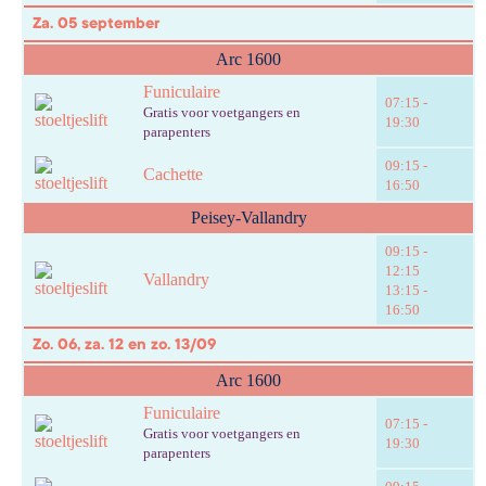
Za. 05 september
Arc 1600
Funiculaire
07:15 -
Gratis voor voetgangers en
19:30
parapenters
09:15 -
Cachette
16:50
Peisey-Vallandry
09:15 -
12:15
Vallandry
13:15 -
16:50
Zo. 06, za. 12 en zo. 13/09
Arc 1600
Funiculaire
07:15 -
Gratis voor voetgangers en
19:30
parapenters