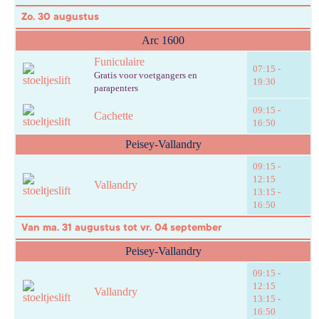
Zo. 30 augustus
Arc 1600
Funiculaire
07:15 -
Gratis voor voetgangers en
19:30
parapenters
09:15 -
Cachette
16:50
Peisey-Vallandry
09:15 -
12:15
Vallandry
13:15 -
16:50
Van ma. 31 augustus tot vr. 04 september
Peisey-Vallandry
09:15 -
12:15
Vallandry
13:15 -
16:50