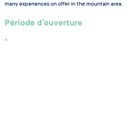
Switch Carte/Photos
Descriptif
Registrations for mountain area experiences.
Find all the information you need about ski passes,
mountain bike passes, pedestrian passes, funicular
passes... and the many activities on offer in the
mountain areas all year round.
Our teams are on hand to advise you and help you
choose the package that's right for you, whether you