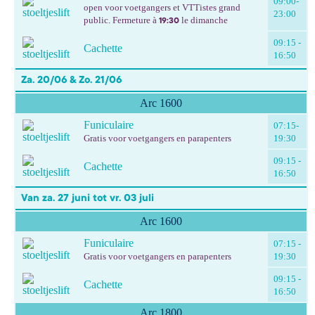
09:00-
open voor voetgangers et VTTistes grand
23:00
public. Fermeture à
le dimanche
19:30
09:15 -
Cachette
16:50
Za. 20/06 & Zo. 21/06
Arc 1600
Funiculaire
07:15-
Gratis voor voetgangers en parapenters
19:30
09:15 -
Cachette
16:50
Van za. 27 juni tot vr. 03 juli
Arc 1600
Funiculaire
07:15 -
Gratis voor voetgangers en parapenters
19:30
09:15 -
Cachette
16:50
Arc 1800