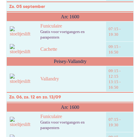
Za. 05 september
Arc 1600
Funiculaire
07:15 -
Gratis voor voetgangers en
19:30
parapenters
09:15 -
Cachette
16:50
Peisey-Vallandry
09:15 -
12:15
Vallandry
13:15 -
16:50
Zo. 06, za. 12 en zo. 13/09
Arc 1600
Funiculaire
07:15 -
Gratis voor voetgangers en
19:30
parapenters