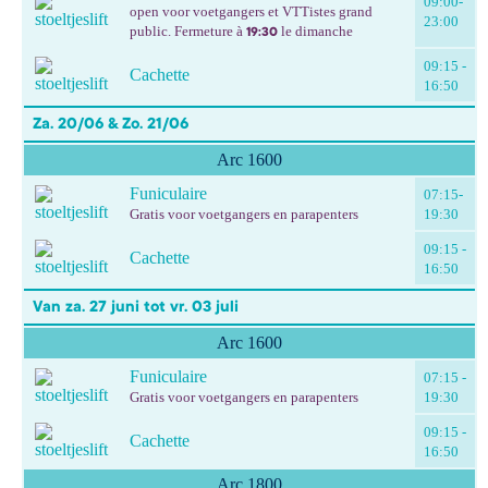
09:00-
open voor voetgangers et VTTistes grand
23:00
public. Fermeture à
le dimanche
19:30
09:15 -
Cachette
16:50
Za. 20/06 & Zo. 21/06
Arc 1600
Funiculaire
07:15-
Gratis voor voetgangers en parapenters
19:30
09:15 -
Cachette
16:50
Van za. 27 juni tot vr. 03 juli
Arc 1600
Funiculaire
07:15 -
Gratis voor voetgangers en parapenters
19:30
09:15 -
Cachette
16:50
Arc 1800