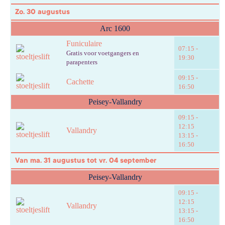
Zo. 30 augustus
Arc 1600
Funiculaire
07:15 -
Gratis voor voetgangers en
19:30
parapenters
09:15 -
Cachette
16:50
Peisey-Vallandry
09:15 -
12:15
Vallandry
13:15 -
16:50
Van ma. 31 augustus tot vr. 04 september
Peisey-Vallandry
09:15 -
12:15
Vallandry
13:15 -
16:50