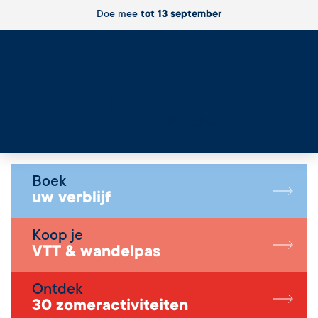
Doe mee
tot 13 september
Live
Boek
uw verblijf
Koop je
VTT & wandelpas
Ontdek
30 zomeractiviteiten