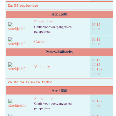
Za. 05 september
Arc 1600
Funiculaire
07:15 -
Gratis voor voetgangers en
19:30
parapenters
09:15 -
Cachette
16:50
Peisey-Vallandry
09:15 -
12:15
Vallandry
13:15 -
16:50
Zo. 06, za. 12 en zo. 13/09
Arc 1600
Funiculaire
07:15 -
Gratis voor voetgangers en
19:30
parapenters