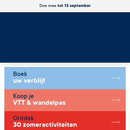
Doe mee
tot 13 september
Live
Boek
uw verblijf
Koop je
VTT & wandelpas
Ontdek
30 zomeractiviteiten