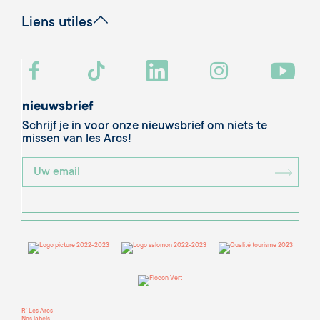
Liens utiles
nieuwsbrief
Schrijf je in voor onze nieuwsbrief om niets te
missen van les Arcs!
BOU
R' Les Arcs
Nos labels