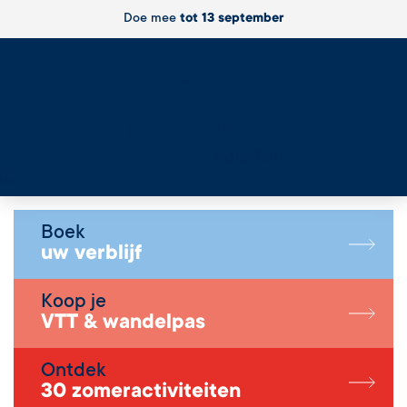
Doe mee
tot 13 september
Live
Boek
uw verblijf
Koop je
VTT & wandelpas
Ontdek
30 zomeractiviteiten