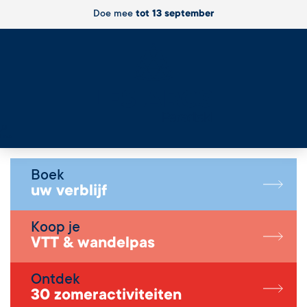
Doe mee
tot 13 september
Live
Boek
uw verblijf
Koop je
VTT & wandelpas
Ontdek
30 zomeractiviteiten