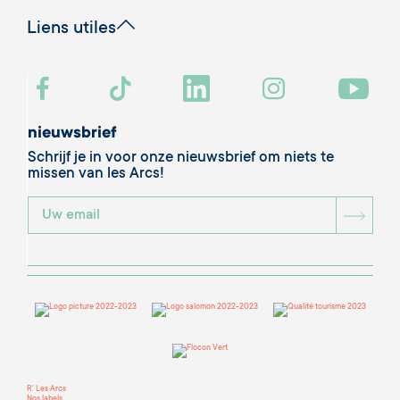
Liens utiles
nieuwsbrief
Schrijf je in voor onze nieuwsbrief om niets te
missen van les Arcs!
BOU
R' Les Arcs
Nos labels