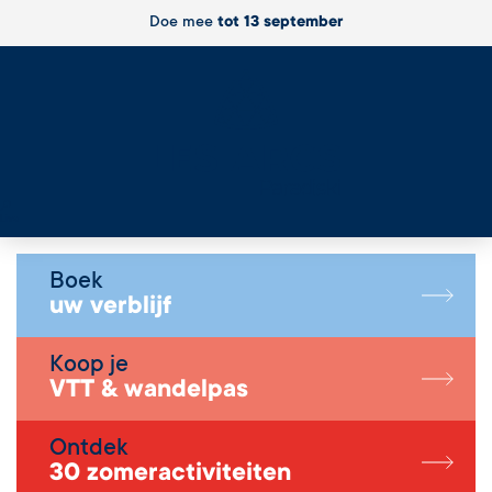
Doe mee
tot 13 september
Live
Boek
uw verblijf
Koop je
VTT & wandelpas
Ontdek
30 zomeractiviteiten