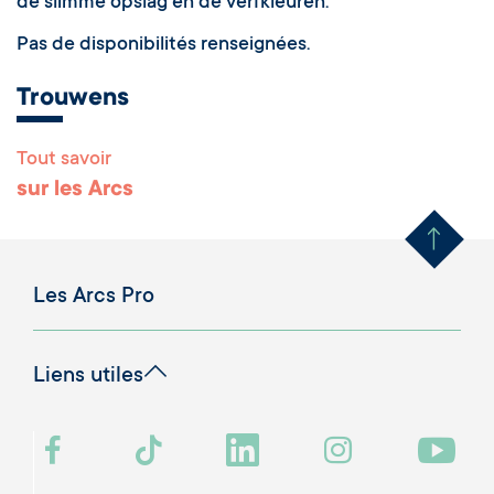
de slimme opslag en de verfkleuren.
Pas de disponibilités renseignées.
Trouwens
Tout savoir
Remonter en haut 
sur les Arcs
Les Arcs Pro
Liens utiles