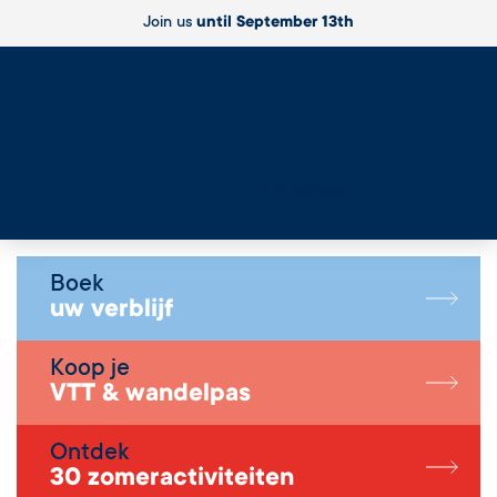
Join us
until September 13th
Live
Boek
uw verblijf
Koop je
VTT & wandelpas
Ontdek
30 zomeractiviteiten